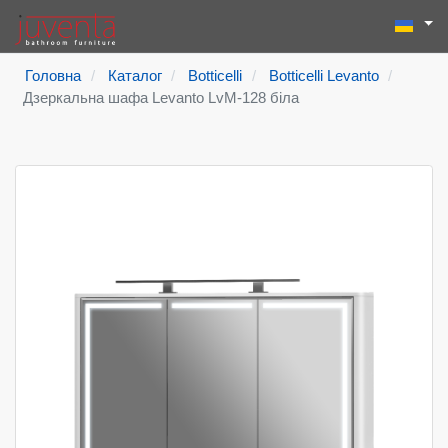
Виберіть
Пошук
Type 2 or more
Головна
Каталог
Botticelli
Botticelli Levanto
Дзеркальна шафа Levanto LvM-128 біла