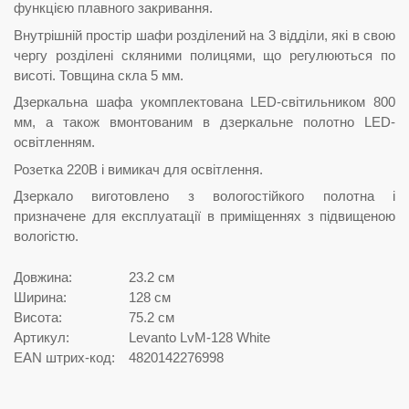
функцією плавного закривання.
Внутрішній простір шафи розділений на 3 відділи, які в свою
чергу розділені скляними полицями, що регулюються по
висоті. Товщина скла 5 мм.
Дзеркальна шафа укомплектована LED-світильником 800
мм, а також вмонтованим в дзеркальне полотно LED-
освітленням.
Розетка 220В і вимикач для освітлення.
Дзеркало виготовлено з вологостійкого полотна і
призначене для експлуатації в приміщеннях з підвищеною
вологістю.
Довжина:
23.2 см
Ширина:
128 см
Висота:
75.2 см
Артикул:
Levanto LvM-128 White
EAN штрих-код:
4820142276998