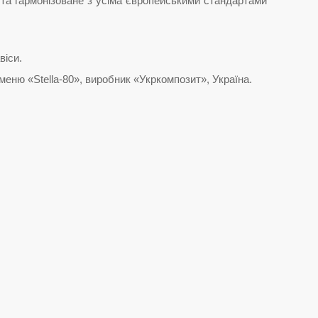
 та гармонізоване з усіма європейськими стандартами
віси.
еню «Stella-80», виробник «Укркомпозит», Україна.