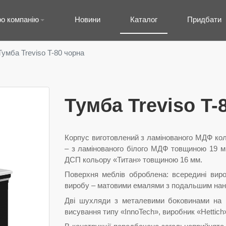
о компанію
Новини
Каталог
Придбати
Тумба Treviso T-80 чорна
Тумба Treviso T-
Корпус виготовлений з ламінованого МДФ ко
– з ламінованого білого МДФ товщиною 19 
ДСП кольору «Титан» товщиною 16 мм.
Поверхня меблів оброблена: всередині виро
виробу – матовими емалями з подальшим нан
Дві шухляди з металевими боковинами на 
висування типу «InnoTech», виробник «Hettich