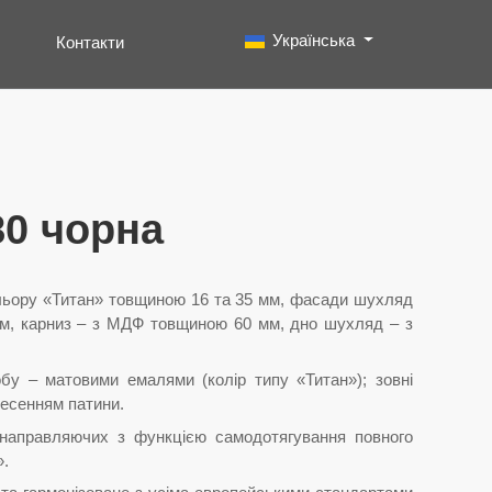
Виберіть свою мову
Українська
Контакти
Пошук
Type 2 or more characters for results.
80 чорна
льору «Титан» товщиною 16 та 35 мм, фасади шухляд
мм, карниз – з МДФ товщиною 60 мм, дно шухляд – з
бу – матовими емалями (колір типу «Титан»); зовні
есенням патини.
направляючих з функцією самодотягування повного
».