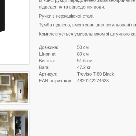
В конструкції передбачено загальноприйняте
підведення та відведення води.
Ручки з нержавіючої сталі.
Тумба підвісна, вмонтовані два регульовані на
Комплектується умивальником зі штучного кам
Довжина:
50 см
Ширина:
80 см
Висота:
51.6 см
Вага:
47.2 кг
Артикул:
Treviso T-80 Black
EAN штрих-код:
4820142274628