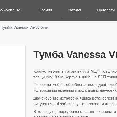
о компанію
Новини
Каталог
Придбати
Тумба Vanessa Vn-90 біла
Тумба Vanessa V
Корпус меблів виготовлений з МДФ товщино
товщиною 18 мм, корпус ящиків – з ДСП товщ
Поверхня меблів оброблена: всередині вироб
кольоровими емалями з подальшим нанесення
Два висувних металевих ящика встановлені 
висування, які забезпечують плавне, м'яке за
В конструкції передбачено загальноприйняте