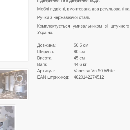
підведення та відведення води.
Меблі підвісні, вмонтована два регульовані на
Ручки з нержавіючої сталі.
Комплектується умивальником зі штучного
Україна.
Довжина:
50.5 см
Ширина:
90 см
Висота:
45 см
Вага:
44.6 кг
Артикул:
Vanessa Vn-90 White
EAN штрих-код:
4820142274512