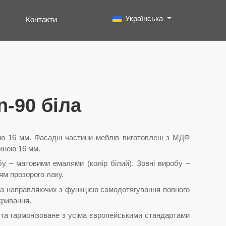
Виберіть свою мову
Українська
Контакти
Пошук
Type 2 or more characters for results.
n-90 біла
ю 16 мм. Фасадні частини меблів виготовлені з МДФ
иною 16 мм.
у – матовими емалями (колір білий). Зовні виробу –
м прозорого лаку.
на направляючих з функцією самодотягування повного
кривання.
 та гармонізоване з усіма європейськими стандартами