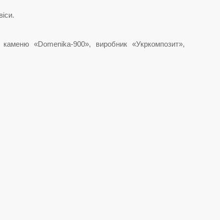
віси.
 каменю «Domenika-900», виробник «Укркомпозит»,