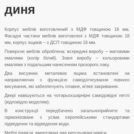
диня
Корпус меблів виготовлений з МДФ товщиною 16 мм.
Фасадні частини меблів виготовлені з МДФ товщиною 18
мм, корпус ящиків – з ДСП товщиною 16 мм.
Поверхня меблів оброблена: всередині виробу – матовими
емалями (колір білий). Зовні виробу – кольоровими
емалями з подальшим нанесенням прозорого лаку.
Два висувних металевих ящика встановлені на
направляючих з функцією самодотягування повного
висування, які забезпечують плавне, м'яке закривання.
Двері навішуються на чотирьохшарнірні самодовідні петлі
(відповідно моделям).
В конструкції передбачено загальноприйняте та
гармонізоване з усіма європейськими стандартами
підведення та відведення води.
Меблі підвісні, вмонтовані два регульовані навіси.