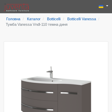
Виберіть
Пошук
Type 2 or more
Головна
Каталог
Botticelli
Botticelli Vanessa
Тумба Vanessa Vndl-110 темна диня