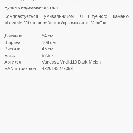
Ручки з нержавіючої сталі.
Комплектується умивальником зі штучного каменю
«Levanto-110L», виробник «Укркомпозит», Україна.
Довжина:
54 см
Ширина:
108 см
Висота:
45 см
Вага:
52.5 кг
Артикул:
Vanessa Vndl-110 Dark Melon
EAN штрих-код:
4820142277353