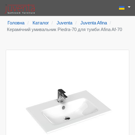
Виберіть
Пошук
Type 2 or more
Головна
Каталог
Juventa
Juventa Afina
Керамічний умивальник Piedra-70 для тумби Afina Af-70