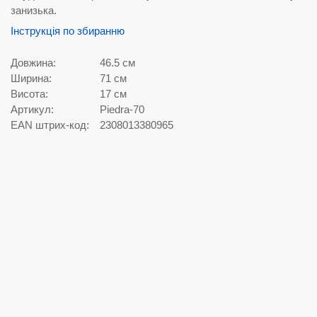
занизька.
Інструкція по збиранню
Довжина:
46.5 см
Ширина:
71 см
Висота:
17 см
Артикул:
Piedra-70
EAN штрих-код:
2308013380965