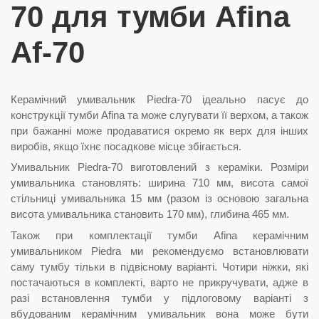
70 для тумби Afina
Af-70
Керамічний умивальник Piedra-70 ідеально пасує до
конструкції тумби Afina та може слугувати її верхом, а також
при бажанні може продаватися окремо як верх для інших
виробів, якщо їхнє посадкове місце збігається.
Умивальник Piedra-70 виготовлений з кераміки. Розміри
умивальника становлять: ширина 710 мм, висота самої
стільниці умивальника 15 мм (разом із основою загальна
висота умивальника становить 170 мм), глибина 465 мм.
Також при комплектації тумби Afina керамічним
умивальником Piedra ми рекомендуємо встановлювати
саму тумбу тільки в підвісному варіанті. Чотири ніжки, які
постачаються в комплекті, варто не прикручувати, адже в
разі встановлення тумби у підлоговому варіанті з
вбудованим керамічним умивальник вона може бути