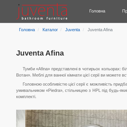
Головна
Пр
Головна
Каталог
Juventa
Juventa Afina
Juventa Afina
Тумби «Afina» представлені в чотирьох кольорах: б
Вотан». Меблі для ванної кімнати цієї серії ви можете вс
Головною особливістю цієї серії є можливість придб
умивальником «Piedra», стільницею з HPL під будь-як
комплекті.