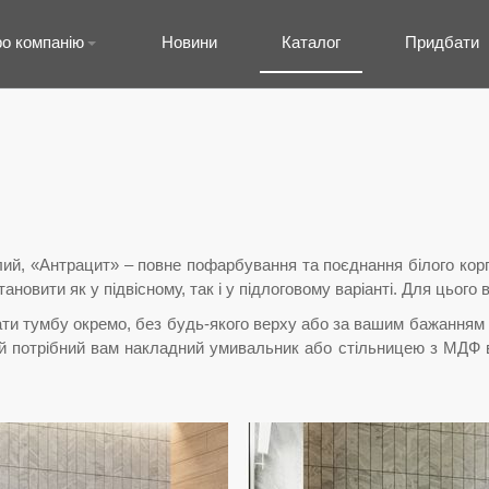
о компанію
Новини
Каталог
Придбати
ілий, «Антрацит» – повне пофарбування та поєднання білого кор
тановити як у підвісному, так і у підлоговому варіанті. Для цього 
ати тумбу окремо, без будь-якого верху або за вашим бажанням у
ий потрібний вам накладний умивальник або стільницею з МДФ 