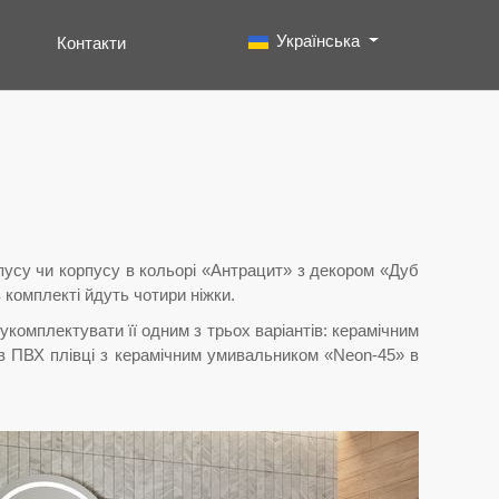
Виберіть свою мову
Українська
Контакти
Пошук
Type 2 or more characters for results.
пусу чи корпусу в кольорі «Антрацит» з декором «Дуб
в комплекті йдуть чотири ніжки.
комплектувати її одним з трьох варіантів: керамічним
в ПВХ плівці з керамічним умивальником «Neon-45» в