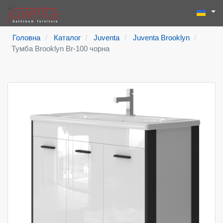
Виберіть
Пошук
Type 2 or more
Головна
Каталог
Juventa
Juventa Brooklyn
Тумба Brooklyn Br-100 чорна