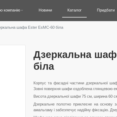
о компанію
Новини
Каталог
Придбати
еркальна шафа Ester EsMC-60 біла
Дзеркальна шафа
біла
Корпус та фасадні частини дзеркальної ша
Зовні поверхня шафи оздоблена глянцевою ем
Висота дзеркальної шафи 75 см, ширина 60 см
Дзеркальне полотно приклеєне на основу з
амальгаму і забезпечує надійну фіксацію. Дз