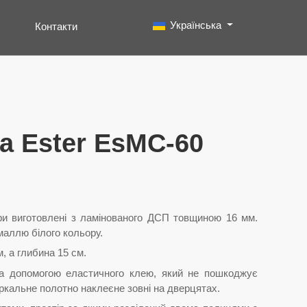
Виберіть свою мову
Українська
Контакти
Пошук
Type 2 or more characters for results.
 Ester EsMC-60
фи виготовлені з ламінованого ДСП товщиною 16 мм.
аллю білого кольору.
, а глибина 15 см.
а допомогою еластичного клею, який не пошкоджує
еркальне полотно наклеєне зовні на дверцятах.