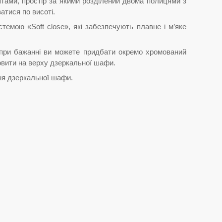
тами, простір за якими розділений двома полицями з
тися по висоті.
стемою «Soft close», які забезпечують плавне і м’яке
 при бажанні ви можете придбати окремо хромований
овити на верху дзеркальної шафи.
ня дзеркальної шафи.