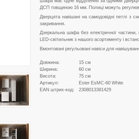
Шафа має одне відділення за одними дверця
ДСП товщиною 16 мм. Полиці можуть регулюва
Дверцята навішані на самодовідні петлі з си
закривання.
Дзеркальна шафа без електричної частини,
LED-світильник з нашого асортименту і встан
Вмонтовані регульовані навіси для навішуван
Довжина:
15 см
Ширина:
60 см
Висота:
75 см
Артикул:
Ester EsMC-60 White
EAN штрих-код:
2308013381429