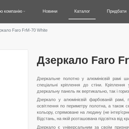
о компанію
Новини
Каталог
Придбати
ркало Faro FrM-70 White
Дзеркало Faro F
Дзеркальне полотно у алюмінієвій рамі 
спеціальні кріплення до стіни. Кріплення
дзеркальну панель як вертикально, так і гори
Дзеркало у алюмінієвій фарбованій рамі, 
освітлення по периметру полотна, а також с
кольору, спрямоване на людину (не інтер’єрн
Відстань, на якій розташована підсвітка від к
Дзеркало є універсальним за своїм призна