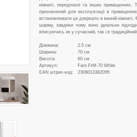
кімнаті, передпокої та інших приміщеннях. 
призначений для експлуатації в приміщення
встановлювати це дзеркало в ванній кімнаті.
шарму, завдяки чому воно ідеально підход
вписуючись як у сучасний, так і в традиційний 
Довжина:
2.5 см
Ширина:
70 см
Висота:
60 см
Артикул:
Faro FrM-70 White
EAN штрих-код:
2308013382099