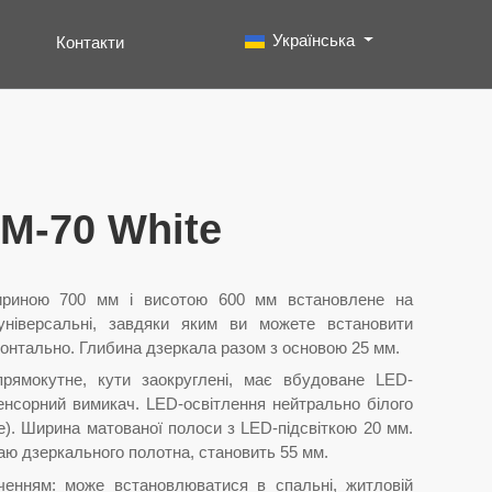
Виберіть свою мову
Українська
Контакти
Пошук
Type 2 or more characters for results.
rM-70 White
шириною 700 мм і висотою 600 мм встановлене на
 універсальні, завдяки яким ви можете встановити
зонтально. Глибина дзеркала разом з основою 25 мм.
прямокутне, кути заокруглені, має вбудоване LED-
енсорний вимикач. LED-освітлення нейтрально білого
е). Ширина матованої полоси з LED-підсвіткою 20 мм.
раю дзеркального полотна, становить 55 мм.
ченням: може встановлюватися в спальні, житловій