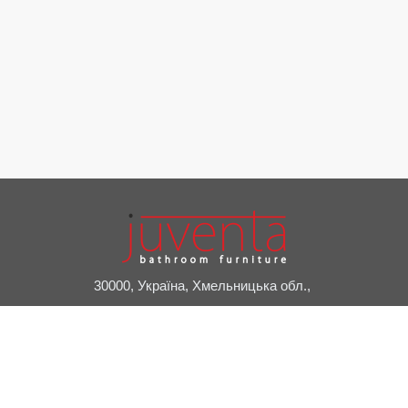
30000, Україна, Хмельницька обл.,
м. Славута, пров. Привокзальний, 2А
+38 (03842) 7-20-24
juventa@juventa.ua
Facebook
Instagram