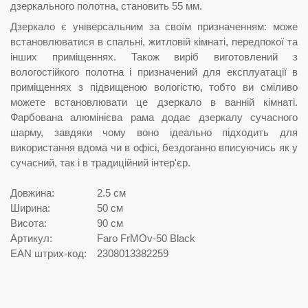
дзеркального полотна, становить 55 мм.
Дзеркало є універсальним за своїм призначенням: може
встановлюватися в спальні, житловій кімнаті, передпокої та
інших приміщеннях. Також виріб виготовлений з
вологостійкого полотна і призначений для експлуатації в
приміщеннях з підвищеною вологістю, тобто ви сміливо
можете встановлювати це дзеркало в ванній кімнаті.
Фарбована алюмінієва рама додає дзеркалу сучасного
шарму, завдяки чому воно ідеально підходить для
використання вдома чи в офісі, бездоганно вписуючись як у
сучасний, так і в традиційний інтер'єр.
Довжина:
2.5 см
Ширина:
50 см
Висота:
90 см
Артикул:
Faro FrMOv-50 Black
EAN штрих-код:
2308013382259