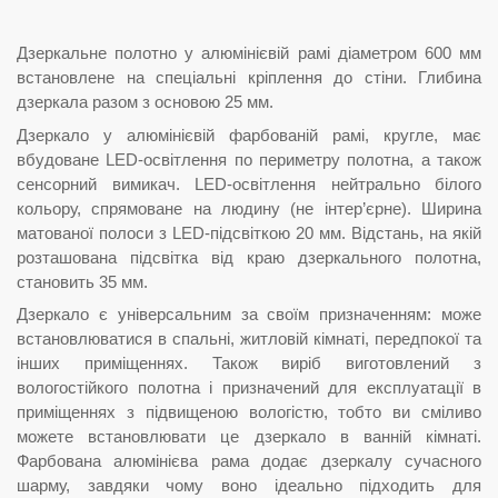
Дзеркальне полотно у алюмінієвій рамі діаметром 600 мм
встановлене на спеціальні кріплення до стіни. Глибина
дзеркала разом з основою 25 мм.
Дзеркало у алюмінієвій фарбованій рамі, кругле, має
вбудоване LED-освітлення по периметру полотна, а також
сенсорний вимикач. LED-освітлення нейтрально білого
кольору, спрямоване на людину (не інтер’єрне). Ширина
матованої полоси з LED-підсвіткою 20 мм. Відстань, на якій
розташована підсвітка від краю дзеркального полотна,
становить 35 мм.
Дзеркало є універсальним за своїм призначенням: може
встановлюватися в спальні, житловій кімнаті, передпокої та
інших приміщеннях. Також виріб виготовлений з
вологостійкого полотна і призначений для експлуатації в
приміщеннях з підвищеною вологістю, тобто ви сміливо
можете встановлювати це дзеркало в ванній кімнаті.
Фарбована алюмінієва рама додає дзеркалу сучасного
шарму, завдяки чому воно ідеально підходить для