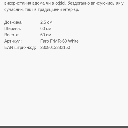
використання вдома чи в офісі, бездоганно вписуючись як у
сучасний, так і в традиційний інтер'єр.
Довжина:
2.5 см
Ширина:
60 см
Висота:
60 см
Артикул:
Faro FrMR-60 White
EAN штрих-код:
2308013382150