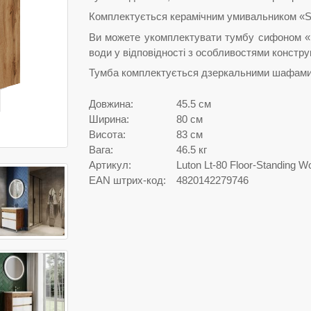
Комплектується керамічним умивальником «Sof
Ви можете укомплектувати тумбу сифоном «Н
води у відповідності з особливостями конструк
Тумба комплектується дзеркальними шафами с
Довжина:
45.5 см
Ширина:
80 см
Висота:
83 см
Вага:
46.5 кг
Артикул:
Luton Lt-80 Floor-Standing 
EAN штрих-код:
4820142279746