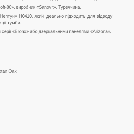
t-80», виробник «Sanovit», Туреччина.
ептун» Н0410, який ідеально підходить для відводу
ції тумби.
ерії «Bronx» або дзеркальними панелями «Arizona».
Wotan Oak