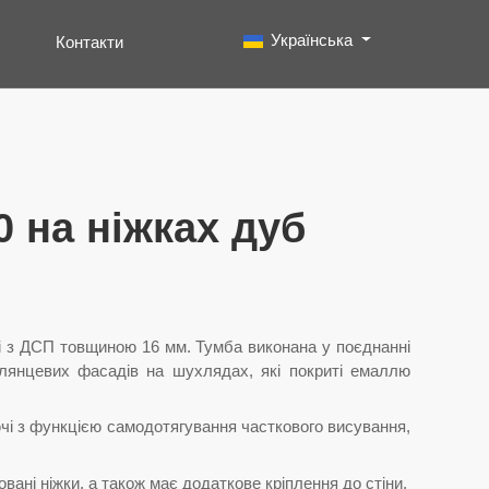
Виберіть свою мову
Українська
Контакти
Пошук
Type 2 or more characters for results.
0 на ніжках дуб
і з ДСП товщиною 16 мм. Тумба виконана у поєднанні
глянцевих фасадів на шухлядах, які покриті емаллю
чі з функцією самодотягування часткового висування,
вані ніжки, а також має додаткове кріплення до стіни.