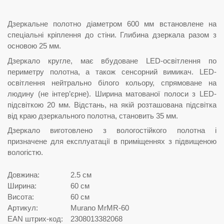
Дзеркальне полотно діаметром 600 мм встановлене на
спеціальні кріплення до стіни. Глибина дзеркала разом з
основою 25 мм.
Дзеркало кругле, має вбудоване LED-освітлення по
периметру полотна, а також сенсорний вимикач. LED-
освітлення нейтрально білого кольору, спрямоване на
людину (не інтер’єрне). Ширина матованої полоси з LED-
підсвіткою 20 мм. Відстань, на якій розташована підсвітка
від краю дзеркального полотна, становить 35 мм.
Дзеркало виготовлено з вологостійкого полотна і
призначене для експлуатації в приміщеннях з підвищеною
вологістю.
Довжина:
2.5 см
Ширина:
60 см
Висота:
60 см
Артикул:
Murano MrMR-60
EAN штрих-код:
2308013382068