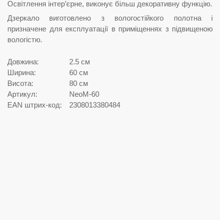
Освітлення інтер’єрне, виконує більш декоративну функцію.
Дзеркало виготовлено з вологостійкого полотна і
призначене для експлуатації в приміщеннях з підвищеною
вологістю.
Довжина:
2.5 см
Ширина:
60 см
Висота:
80 см
Артикул:
NeoM-60
EAN штрих-код:
2308013380484