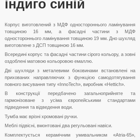
індиго синій
Корпус виготовлений з МДФ одностороннього ламінування
товщиною 16 мм, а фасадні частини з МДФ
одностороннього ламінування товщиною 19 мм. Дно шухляд
виготовлене з ДСП товщиною 16 мм.
Всередині корпус та фасадні частини сірого кольору, а зовні
оздоблені матовою кольоровою емаллю.
Дві шухляди з металевими боковинами встановлені на
прихованих направляючих з функцією самодотягування
повного висування типу «InnoTech», виробник «Hettich».
В конструкції передбачено загальноприйняте та
гармонізоване з усіма європейськими стандартами
підведення та відведення води.
Тумба має врізні хромовані ручки.
Меблі підвісні, вмонтовані два регульовані навіси.
Комплектується керамічним умивальником «Atria-65»,