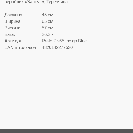
виробник «Sanovit», Туреччина.
Довжина:
45 см
Ширина:
65 см
Висота:
57 см
Вага:
26.2 кг
Артикул:
Prato Pr-65 Indigo Blue
EAN штрих-код:
4820142277520