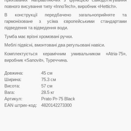
повного висування типу «InnoTech», виробник «Hettich».
В конструкції передбачено загальноприйняте та
гармонізоване з усіма європейськими стандартами
підведення та відведення води.
Тумба має врізні хромовані ручки.
Меблі підвісні, вмонтовані два регульовані навіси.
Комплектується керамічним умивальником «Atria-75»,
виробник «Sanovit», Туреччина.
Довжина:
45 см
Ширина:
75.3 см
Висота:
57 см
Вага:
28.5 кг
Артикул:
Prato Pr-75 Black
EAN штрих-код:
4820142273300