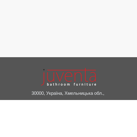
30000, Україна, Хмельницька обл.,
м. Славута, пров. Привокзальний, 2А
+38 (03842) 7-20-24
juventa@juventa.ua
Facebook
Instagram