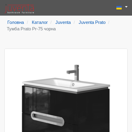
Виберіть
Пошук
Type 2 or more
Головна
Каталог
Juventa
Juventa Prato
Тумба Prato Pr-75 чорна