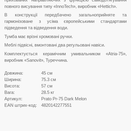
повного висування типу «InnoTech», виробник «Hettich».
В конструкції передбачено загальноприйняте та
гармонізоване з усіма європейськими стандартами
підведення та відведення води.
Тумба має врізні хромовані ручки.
Меблі підвісні, вмонтовані два регульовані навіси.
Комплектується керамічним умивальником «Atria-75»,
виробник «Sanovit», Туреччина.
Довжина:
45 см
Ширина:
75.3 см
Висота:
57 см
Вага:
28.5 кг
Артикул:
Prato Pr-75 Dark Melon
EAN штрих-код:
4820142277551