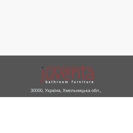
30000, Україна, Хмельницька обл.,
м. Славута, пров. Привокзальний, 2А
+38 (03842) 7-20-24
juventa@juventa.ua
Facebook
Instagram