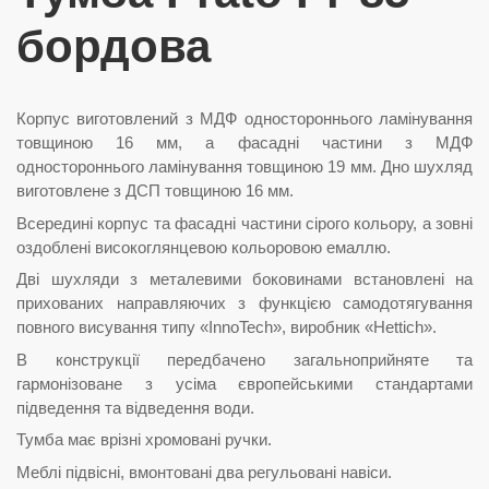
бордова
Корпус виготовлений з МДФ одностороннього ламінування
товщиною 16 мм, а фасадні частини з МДФ
одностороннього ламінування товщиною 19 мм. Дно шухляд
виготовлене з ДСП товщиною 16 мм.
Всередині корпус та фасадні частини сірого кольору, а зовні
оздоблені високоглянцевою кольоровою емаллю.
Дві шухляди з металевими боковинами встановлені на
прихованих направляючих з функцією самодотягування
повного висування типу «InnoTech», виробник «Hettich».
В конструкції передбачено загальноприйняте та
гармонізоване з усіма європейськими стандартами
підведення та відведення води.
Тумба має врізні хромовані ручки.
Меблі підвісні, вмонтовані два регульовані навіси.