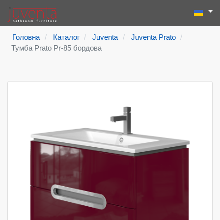
Виберіть
Пошук
Type 2 or more
Головна
Каталог
Juventa
Juventa Prato
Тумба Prato Pr-85 бордова