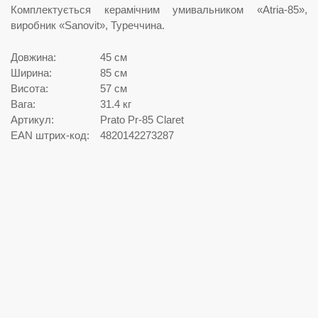
Комплектується керамічним умивальником «Atria-85»,
виробник «Sanovit», Туреччина.
Довжина:
45 см
Ширина:
85 см
Висота:
57 см
Вага:
31.4 кг
Артикул:
Prato Pr-85 Claret
EAN штрих-код:
4820142273287