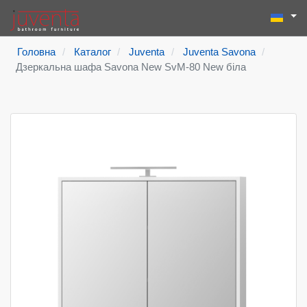
Виберіть
Пошук
Type 2 or more
Головна
Каталог
Juventa
Juventa Savona
Дзеркальна шафа Savona New SvM-80 New біла