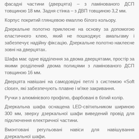
фасадні частини (дверцята) – з ламінованого ДСП
товщиною 18 мм. Задня стінка – з ДВП товщиною 3,2 мм.
Корпус покритий глянцевою емаллю білого кольору.
Дзеркальне полотно приклеєне на основу за допомогою
еластичного клею, який не пошкоджує амальгаму і
забезпечує надійну фіксацію. Дзеркальне полотно наклеєне
зовні на дверцятах.
Шафа має одне відділення за двома дверцятами, простір за
якими розділений двома полицями з ламінованого ДСП
товщиною 16 мм.
Дверцята навішані на самодовідні петлі з системою «Soft
close», які забезпечують плавне і м’яке закривання.
Ручки з алюмінієвого профілю, фарбовані в білий колір.
Дзеркальна шафа оснащена LED-світильником шириною
300 мм, зверху дзеркальної шафи виведений провід для
підключення електричної частини.
Вмонтовані регульовані навіси для навішування
дзеркальної шафи.