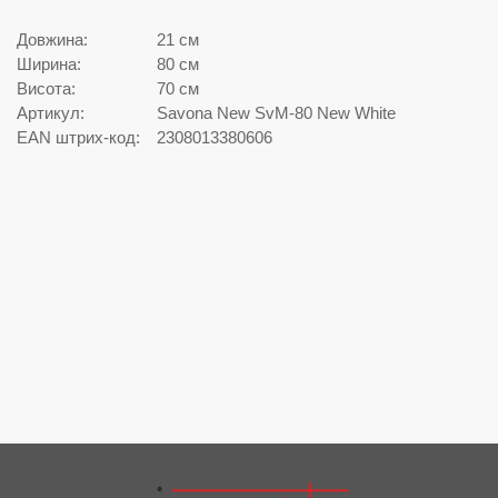
Довжина:
21 см
Ширина:
80 см
Висота:
70 см
Артикул:
Savona New SvM-80 New White
EAN штрих-код:
2308013380606