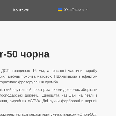
Виберіть свою мову
Українська
Контакти
Пошук
Type 2 or more characters for results.
r-50 чорна
о ДСП товщиною 16 мм, а фасадні частини виробу
ерхня меблів покрита матовою ПВХ-плівкою з ефектом
екоративне фрезерування «ромб».
істкий внутрішній простір за якими дозволяє зберігати
господарські дрібниці. Дверцята навішані на петлі з
ання, виробник «GTV». Дві ручки фарбовані в чорний
б комплектується керамічним умивальником «Orion-50»,