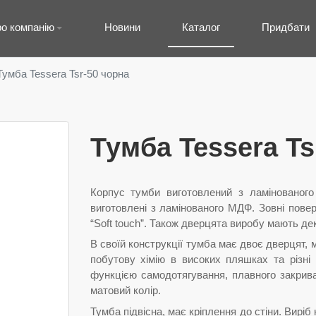
о компанію
Новини
Каталог
Придбати
Тумба Tessera Tsr-50 чорна
Тумба Tessera Ts
Корпус тумби виготовлений з ламінованог
виготовлені з ламінованого МДФ. Зовні пов
“Soft touch”. Також дверцята виробу мають д
В своїй конструкції тумба має двоє дверцят, м
побутову хімію в високих пляшках та різні 
функцією самодотягування, плавного закрив
матовий колір.
Тумба підвісна, має кріплення до стіни. Вирі