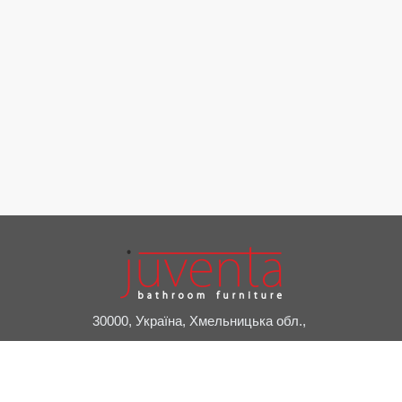
30000, Україна, Хмельницька обл.,
м. Славута, пров. Привокзальний, 2А
+38 (03842) 7-20-24
juventa@juventa.ua