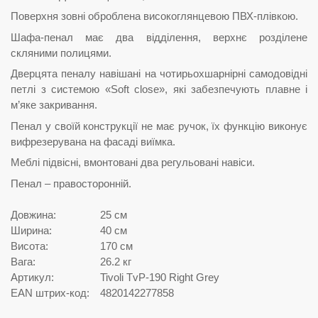
Поверхня зовні оброблена високоглянцевою ПВХ-плівкою.
Шафа-пенал має два відділення, верхнє розділене
скляними полицями.
Дверцята пеналу навішані на чотирьохшарнірні самодовідні
петлі з системою «Soft close», які забезпечують плавне і
м’яке закривання.
Пенал у своїй конструкції не має ручок, їх функцію виконує
вифрезерувана на фасаді виїмка.
Меблі підвісні, вмонтовані два регульовані навіси.
Пенал – правосторонній.
Довжина:
25 см
Ширина:
40 см
Висота:
170 см
Вага:
26.2 кг
Артикул:
Tivoli TvP-190 Right Grey
EAN штрих-код:
4820142277858