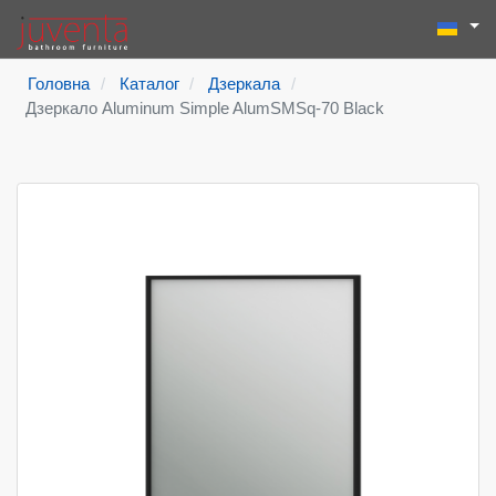
Виберіть
Пошук
Type 2 or more
Головна
Каталог
Дзеркала
Дзеркало Aluminum Simple AlumSMSq-70 Black