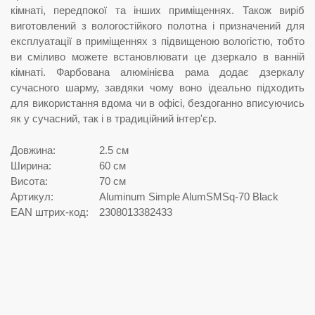
кімнаті, передпокої та інших приміщеннях. Також виріб
виготовлений з вологостійкого полотна і призначений для
експлуатації в приміщеннях з підвищеною вологістю, тобто
ви сміливо можете встановлювати це дзеркало в ванній
кімнаті. Фарбована алюмінієва рама додає дзеркалу
сучасного шарму, завдяки чому воно ідеально підходить
для використання вдома чи в офісі, бездоганно вписуючись
як у сучасний, так і в традиційний інтер'єр.
Довжина:
2.5 см
Ширина:
60 см
Висота:
70 см
Артикул:
Aluminum Simple AlumSMSq-70 Black
EAN штрих-код:
2308013382433