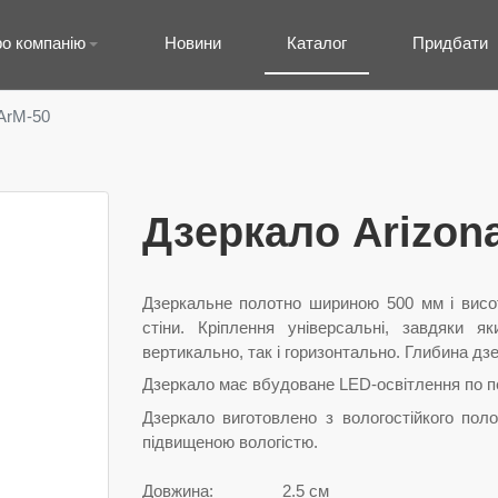
о компанію
Новини
Каталог
Придбати
ArM-50
Дзеркало Arizon
Дзеркальне полотно шириною 500 мм і висо
стіни. Кріплення універсальні, завдяки 
вертикально, так і горизонтально. Глибина дз
Дзеркало має вбудоване LED-освітлення по п
Дзеркало виготовлено з вологостійкого пол
підвищеною вологістю.
Довжина:
2.5 см