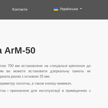
Виберіть свою мову
Українська
Контакти
Пошук
Type 2 or more characters for results.
a ArM-50
тою 700 мм встановлене на спеціальні кріплення до
яким ви можете встановити дзеркальну панель як
еркала разом з основою 25 мм.
ериметру полотна, а також кнопку-вимикач.
отна і призначене для експлуатації в приміщеннях з