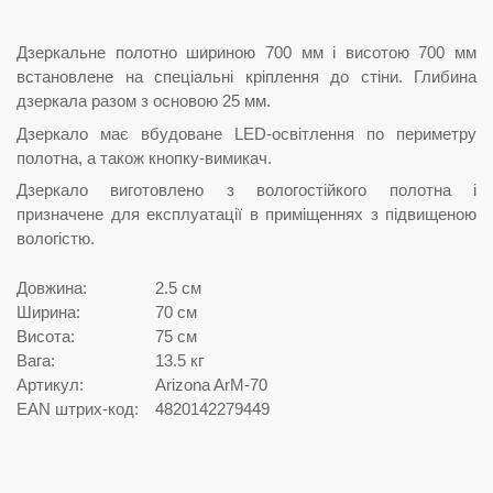
Дзеркальне полотно шириною 700 мм і висотою 700 мм
встановлене на спеціальні кріплення до стіни. Глибина
дзеркала разом з основою 25 мм.
Дзеркало має вбудоване LED-освітлення по периметру
полотна, а також кнопку-вимикач.
Дзеркало виготовлено з вологостійкого полотна і
призначене для експлуатації в приміщеннях з підвищеною
вологістю.
Довжина:
2.5 см
Ширина:
70 см
Висота:
75 см
Вага:
13.5 кг
Артикул:
Arizona ArM-70
EAN штрих-код:
4820142279449