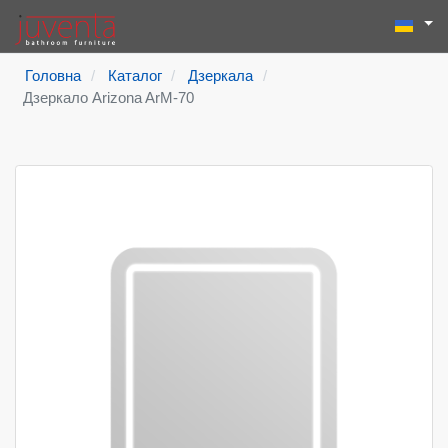
Виберіть
Пошук
Type 2 or more
Головна
Каталог
Дзеркала
Дзеркало Arizona ArM-70