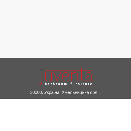
30000, Україна, Хмельницька обл.,
м. Славута, пров. Привокзальний, 2А
+38 (03842) 7-20-24
juventa@juventa.ua
Facebook
Instagram