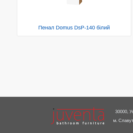
Пенал Domus DsP-140 білий
30000, У
м. Славут