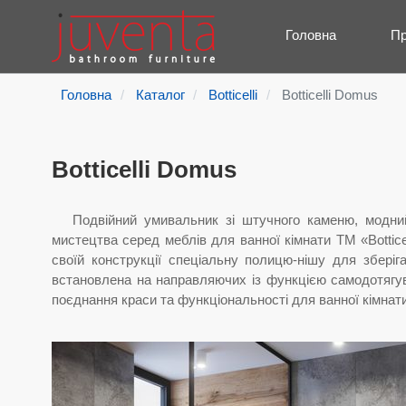
Головна
Пр
Головна
Каталог
Botticelli
Botticelli Domus
Botticelli Domus
Подвійний умивальник зі штучного каменю, модни
мистецтва серед меблів для ванної кімнати ТМ «Bottice
своїй конструкції спеціальну полицю-нішу для зберіг
встановлена на направляючих із функцією самодотягува
поєднання краси та функціональності для ванної кімнати