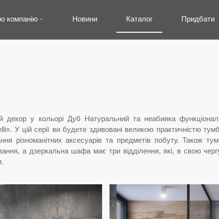
о компанію
Новини
Каталог
Придбати
й декор у кольорі Дуб Натуральний та неабияка функціонал
lli». У цій серії ви будете здивовані великою практичністю ту
ання різноманітних аксесуарів та предметів побуту. Також т
ння, а дзеркальна шафа має три відділення, які, в свою черг
.