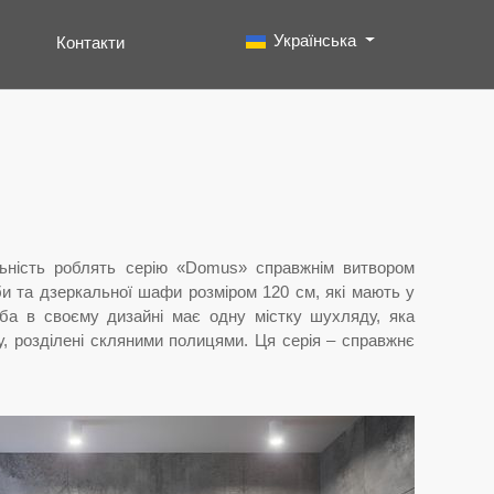
Виберіть свою мову
Українська
Контакти
Пошук
Type 2 or more characters for results.
ьність роблять серію «Domus» справжнім витвором
мби та дзеркальної шафи розміром 120 см, які мають у
умба в своєму дизайні має одну містку шухляду, яка
у, розділені скляними полицями. Ця серія – справжнє