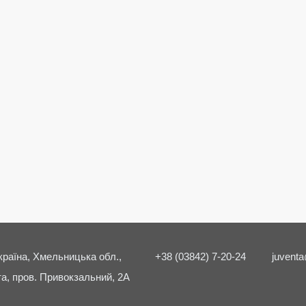
країна, Хмельницька обл.,
+38 (03842) 7-20-24
juventa
а, пров. Привокзальний, 2А