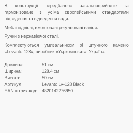
В конструкції передбачено загальноприйняте та
гармонізоване з усіма європейськими стандартами
підведення та відведення води.
Меблі підвісні, вмонтовані регульовані навіси.
Ручки з нержавіючої сталі.
Комплектуються умивальником зі штучного каменю
«Levanto-128», виробник «Укркомпозит», Україна.
Довжина:
51 см
Ширина:
128.4 см
Висота:
50 см
Артикул:
Levanto Lv-128 Black
EAN штрих-код:
4820142276950