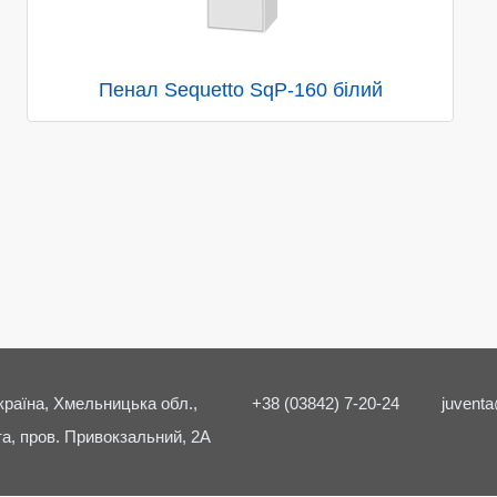
Пенал Sequetto SqP-160 білий
країна, Хмельницька обл.,
+38 (03842) 7-20-24
juventa
а, пров. Привокзальний, 2А