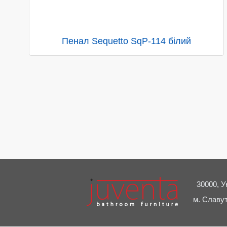
Пенал Sequetto SqP-114 білий
30000, У
м. Славут