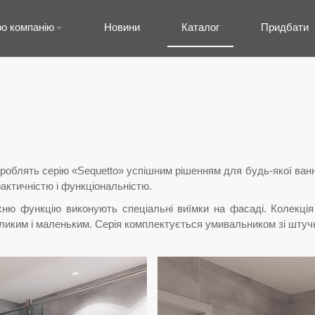
о компанію
Новини
Каталог
Придбати
нії роблять серію «Sequetto» успішним рішенням для будь-якої ванн
актичністю і функціональністю.
: їхню функцію виконують спеціальні виїмки на фасаді. Колек
еликим і маленьким. Серія комплектується умивальником зі штуч