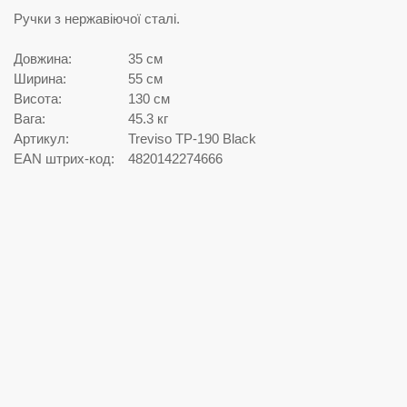
Ручки з нержавіючої сталі.
Довжина:
35 см
Ширина:
55 см
Висота:
130 см
Вага:
45.3 кг
Артикул:
Treviso TP-190 Black
EAN штрих-код:
4820142274666