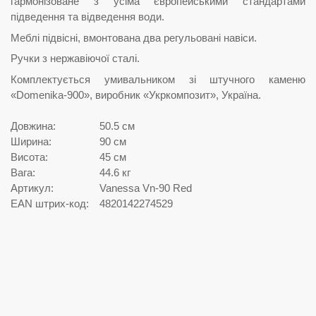
гармонізоване з усіма європейськими стандартами
підведення та відведення води.
Меблі підвісні, вмонтована два регульовані навіси.
Ручки з нержавіючої сталі.
Комплектується умивальником зі штучного каменю
«Domenika-900», виробник «Укркомпозит», Україна.
Довжина:
50.5 см
Ширина:
90 см
Висота:
45 см
Вага:
44.6 кг
Артикул:
Vanessa Vn-90 Red
EAN штрих-код:
4820142274529