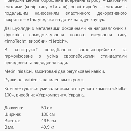
Поверхня меблів оброблена всередині виробу – матовими
емалями (колір типу «Титан»); зовні виробу – емалями з
подальшим нанесенням еластичного декоративного
покриття – «Тактус», яке на дотик нагадує каучук.
Дві шухляди з металевими боковинами на направляючих з
функцією самодотягування повного висування типу
«InnoTech», виробник «Hettich».
В конструкції передбачено загальноприйняте та
гармонізоване з усіма європейськими стандартами
підведення та відведення води.
Меблі підвісні, вмонтовані два регульовані навіси.
Ручки алюмінієві з напиленням «хром».
Комплектуються умивальником зі штучного каменю «Stella-
100», виробник «Укркомпозит», Україна.
Довжина:
50 см
Ширина:
100 см
Висота:
46.5 см
Вага:
49.9 кг