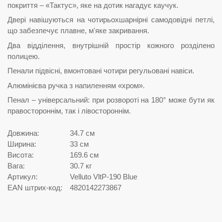
покриття – «Тактус», яке на дотик нагадує каучук.
Двері навішуються на чотирьохшарнірні самодовідні петлі,
що забезпечує плавне, м'яке закривання.
Два відділення, внутрішній простір кожного розділено
полицею.
Пенали підвісні, вмонтовані чотири регульовані навіси.
Алюмінієва ручка з напиленням «хром».
Пенал – універсальний: при розвороті на 180° може бути як
правостороннім, так і лівостороннім.
Довжина:
34.7 см
Ширина:
33 см
Висота:
169.6 см
Вага:
30.7 кг
Артикул:
Velluto VltP-190 Blue
EAN штрих-код:
4820142273867