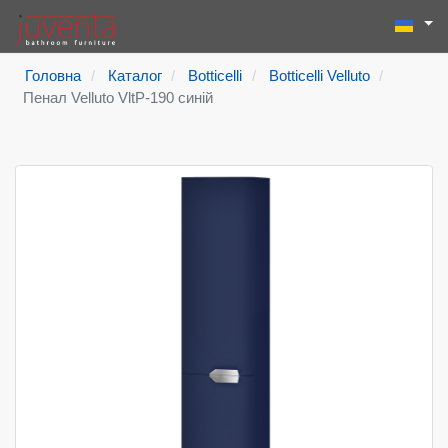
Виберіть
Пошук
Type 2 or more
Головна
Каталог
Botticelli
Botticelli Velluto
Пенал Velluto VltP-190 синій