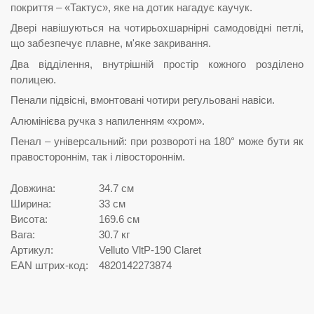
покриття – «Тактус», яке на дотик нагадує каучук.
Двері навішуються на чотирьохшарнірні самодовідні петлі,
що забезпечує плавне, м'яке закривання.
Два відділення, внутрішній простір кожного розділено
полицею.
Пенали підвісні, вмонтовані чотири регульовані навіси.
Алюмінієва ручка з напиленням «хром».
Пенал – універсальний: при розвороті на 180° може бути як
правостороннім, так і лівостороннім.
Довжина:
34.7 см
Ширина:
33 см
Висота:
169.6 см
Вага:
30.7 кг
Артикул:
Velluto VltP-190 Claret
EAN штрих-код:
4820142273874