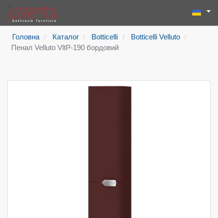
Виберіть
Пошук
Type 2 or more
Головна
Каталог
Botticelli
Botticelli Velluto
Пенал Velluto VltP-190 бордовий