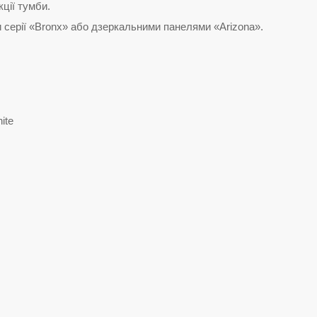
ції тумби.
ерії «Bronx» або дзеркальними панелями «Arizona».
ite