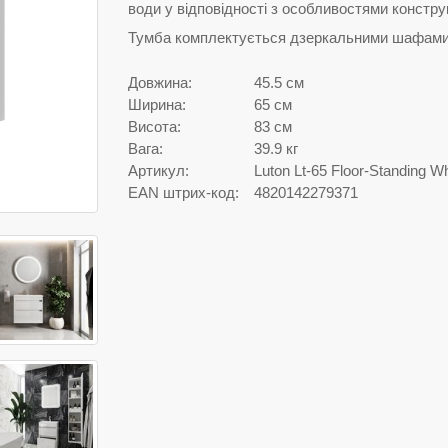
води у відповідності з особливостями конструк
Тумба комплектується дзеркальними шафами с
Довжина:
45.5 см
Ширина:
65 см
Висота:
83 см
Вага:
39.9 кг
Артикул:
Luton Lt-65 Floor-Standing Wh
EAN штрих-код:
4820142279371