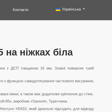
Виберіть свою мову
Українська
Контакти
Пошук
Type 2 or more characters for results.
5 на ніжках біла
лені з ДСП товщиною 16 мм. Ззовні поверхня тумб
чі з функцією самодотягування часткового висування,
вані ніжки, а також має додаткове кріплення до стіни.
t-65», виробник «Sanovit», Туреччина.
ептун» Н0410, який ідеально підходить для відводу