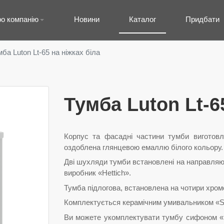
о компанію
Новини
Каталог
Придбати
ба Luton Lt-65 на ніжках біла
Тумба Luton Lt-6
Корпус та фасадні частини тумби виготов
оздоблена глянцевою емаллю білого кольору.
Дві шухляди тумби встановлені на направляю
виробник «Hettich».
Тумба підлогова, встановлена на чотири хромо
Комплектується керамічним умивальником «Sof
Ви можете укомплектувати тумбу сифоном «Н