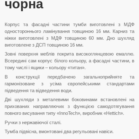
чорна
Корпус та фасадні частини тумби виготовлені з МДФ
одностороннього ламінування товщиною 16 мм. Карниз та
ніжки виготовлені з МДФ товщиною 60 мм. Дно шухляд
виготовлене з ДСП товщиною 16 мм.
Зовні поверхня меблів покрита високоглянцевою емаллю.
Всередині сам корпус білого кольору, а фасадні частини, в
тому числі і ящики – кольору «титан».
В конструкції передбачено загальноприйняте та
гармонізоване з усіма європейськими стандартами
підведення та відведення води.
Дві шухляди з металевими боковинами встановлені на
прихованих направляючих з функцією самодотягування
повного висування типу «InnoTech», виробник «Hettich».
Ручки з нержавіючої сталі.
Тумба підвісна, вмонтовані два регульовані навіси.