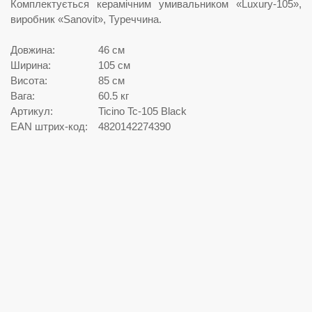
Комплектується керамічним умивальником «Luxury-105»,
виробник «Sanovit», Туреччина.
Довжина:
46 см
Ширина:
105 см
Висота:
85 см
Вага:
60.5 кг
Артикул:
Ticino Tc-105 Black
EAN штрих-код:
4820142274390