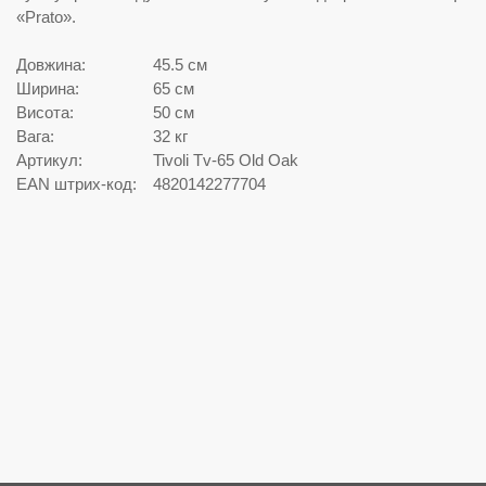
«Prato».
Довжина:
45.5 см
Ширина:
65 см
Висота:
50 см
Вага:
32 кг
Артикул:
Tivoli Tv-65 Old Oak
EAN штрих-код:
4820142277704