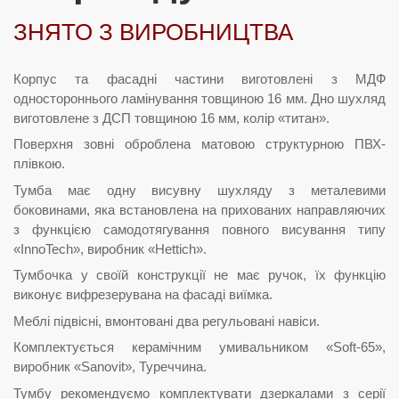
ЗНЯТО З ВИРОБНИЦТВА
Корпус та фасадні частини виготовлені з МДФ
одностороннього ламінування товщиною 16 мм. Дно шухляд
виготовлене з ДСП товщиною 16 мм, колір «титан».
Поверхня зовні оброблена матовою структурною ПВХ-
плівкою.
Тумба має одну висувну шухляду з металевими
боковинами, яка встановлена на прихованих направляючих
з функцією самодотягування повного висування типу
«InnoTech», виробник «Hettich».
Тумбочка у своїй конструкції не має ручок, їх функцію
виконує вифрезерувана на фасаді виїмка.
Меблі підвісні, вмонтовані два регульовані навіси.
Комплектується керамічним умивальником «Soft-65»,
виробник «Sanovit», Туреччина.
Тумбу рекомендуємо комплектувати дзеркалами з серії