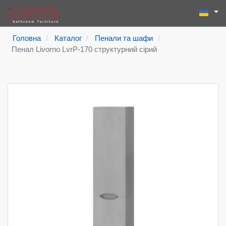
Виберіть
Пошук
Type 2 or more
Головна
Каталог
Пенали та шафи
Пенал Livorno LvrP-170 структурний сірий