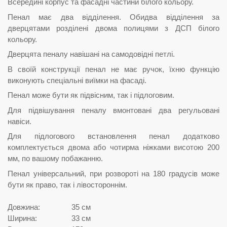
Всередині корпус та фасадні частини білого кольору.
Пенал має два відділення. Обидва відділення за
дверцятами розділені двома полицями з ДСП білого
кольору.
Дверцята пеналу навішані на самодовідні петлі.
В своїй конструкції пенал не має ручок, їхню функцію
виконують спеціальні виїмки на фасаді.
Пенал може бути як підвісним, так і підлоговим.
Для підвішування пеналу вмонтовані два регульовані
навіси.
Для підлогового встановлення пенал додатково
комплектується двома або чотирма ніжками висотою 200
мм, по вашому побажанню.
Пенал універсальний, при розвороті на 180 градусів може
бути як право, так і лівостороннім.
Довжина:
35 см
Ширина:
33 см