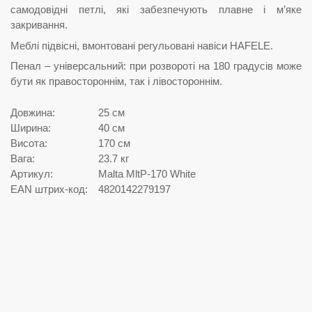
самодовідні петлі, які забезпечують плавне і м’яке
закривання.
Меблі підвісні, вмонтовані регульовані навіси HAFELE.
Пенал – універсальний: при розвороті на 180 градусів може
бути як правостороннім, так і лівостороннім.
Довжина:
25 см
Ширина:
40 см
Висота:
170 см
Вага:
23.7 кг
Артикул:
Malta MltP-170 White
EAN штрих-код:
4820142279197