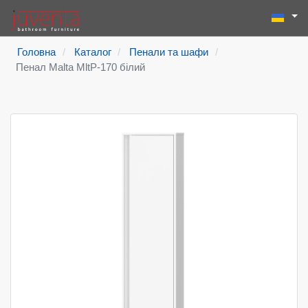
Виберіть
Пошук
Type 2 or more
Головна
Каталог
Пенали та шафи
Пенал Malta MltP-170 білий